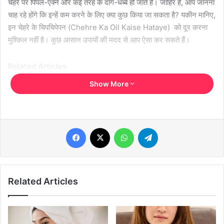
चेहरे पर पिंपल-एक्ने और कई तरह के दाग-धब्बे हो जाते हैं। जाहिर है, आप जानना
चाह रहे होंगे कि इन्हें कम करने के लिए क्या कुछ किया जा सकता है? यकीन मानिए,
इन चेहरे के चिपचिपेपन (Chehre Ka Oil Kaise Hataye) को दूर करना
मुश्किल नहीं है। कुछ आसान उपायों की मदद से आप ऐसा कर सकते हैं।
Related Articles
Show More
निखरी साफ और चमकदार त्वचा के लिए करें सही तेल का
इस्तेमाल..
Facebook
X
WhatsApp
Telegram
गोरेपन बढ़ाने के साथ साथ त्वचा का भी ख्याल रखेगा यह स्कीन
केयर रुटीन..
Related Articles
चेहरा क्लींज करें
उमस भरा मौसम है। मॉनसून के सीजन में बहुत ज्याद ह्यूमीडिटी होती है। इसका