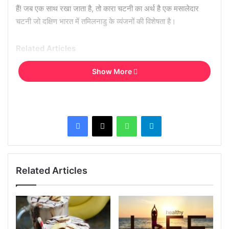
हैं! जब एक साथ रखा जाता है, तो कारा चटनी का अर्थ है एक मसालेदार
चटनी जो दक्षिण भारत में तमिलनाडु के व्यंजनों की विशेषता है।
Related Articles
Show More
सपने में गहने का मिलना या गुम हो जाना क्या दर्शाता है…
Facebook
X
WhatsApp
Telegram
घर पर इस तरह बनाएं केमिकल फ्री साबुन, पाएं हेल्दी
और ग्लोइंग स्किन…
Related Articles
चूंकि कारा चटनी का स्वाद मूल रूप से मसालेदार है, यह डोसा, इडली, वड़ा
और उत्तपम के साथ वास्तव में अच्छी तरह से जुड़ जाता है।
यह कारा चटनी तीखी होती है क्योंकि इसमें लाल मिर्च डाली जाती है। आप चाहें