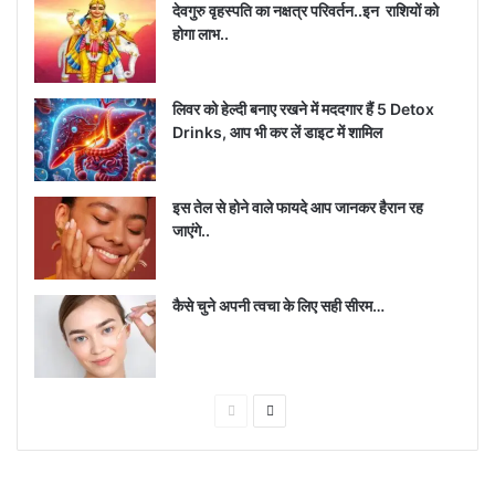
देवगुरु वृहस्पति का नक्षत्र परिवर्तन..इन राशियों को
होगा लाभ..
लिवर को हेल्दी बनाए रखने में मददगार हैं 5 Detox
. फिर ¼ कप कटा हुआ मोती प्याज (शलोट्स) या ¼ कप कटा हुआ प्याज
Drinks, आप भी कर लें डाइट में शामिल
डालें।
इस तेल से होने वाले फायदे आप जानकर हैरान रह
जाएंगे..
कैसे चुने अपनी त्वचा के लिए सही सीरम…
Previous
Next
page
page