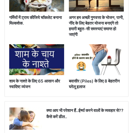
तो इसे कम तीखा बना सकते हैं, कम मिर्च डाल कर या कम आंच वाली मिर्च का
इस्तेमाल कर सकते हैं.
गर्मियों में ट्राय कीजिये चॉकलेट बनाना
अगर हम अच्छी गुणवत्ता के भोजन, पानी,
मिल्कशेक.
नींद के लिए बेहतर योजना बनाएंगे तो
मैंने रेसिपी में मोती प्याज का भी इस्तेमाल किया है और वे वास्तव में अच्छा स्वाद
हमारी बहुत-सी समस्याएं समाप्त हो
देते हैं। मोती प्याज के बजाय, आप प्याज़ या साधारण प्याज का भी उपयोग कर
जाएंगी
सकते हैं।
कारा चटनी को रवा इडली, मसाला डोसा या उत्तपम के साथ परोसें। यह
चटनी विशेष रूप से वेन्धया डोसा के साथ भी बहुत अच्छी लगती है।
कारा चटनी कैसे बनाते हैं
शाम के नाश्ते के लिए 65 आसान और
बवासीर (Piles) के लिए 8 बेहतरीन
स्वादिष्ट व्यंजन
घरेलू इलाज
1. एक पैन में 2 चम्मच तिल का तेल गर्म करें। आँच को कम करें और फिर 1
चम्मच उड़द की दाल (भूसी हुई काली दाल) और 1 चम्मच चना दाल (विभाजित
और भूसी हुई बंगाल चना) डालें।
क्या आप भी परेशान हैं..ईर्ष्या करने वालों के व्यवहार से??
कैसे करें डील..