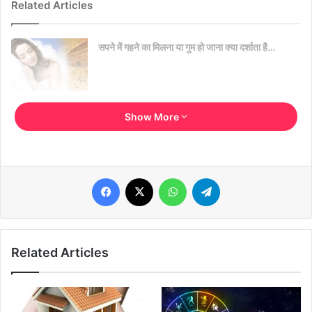
Related Articles
सपने में गहने का मिलना या गुम हो जाना क्या दर्शाता है…
घर पर इस तरह बनाएं केमिकल फ्री साबुन, पाएं हेल्दी और
Show More
ग्लोइंग स्किन…
Facebook
X
WhatsApp
Telegram
लैक्टोज दूध में पाया जाने वाला एक तत्त्व है जो दूध में प्राकृतिक शुगर की तरह होता
है। इसके न पचने से यह समस्या होती है। आंकड़े बताते हैं कि लैक्टोज इंटॉलरेंस से
देश में लगभग ३-४ फीसदी बच्चे और एक फीसदी वयस्क पीडि़त हैं।
Related Articles
बीमारी का कारण